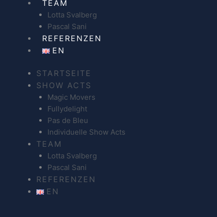
TEAM
Lotta Svalberg
Pascal Sani
REFERENZEN
EN
STARTSEITE
SHOW ACTS
Magic Movers
Fullydelight
Pas de Bleu
Individuelle Show Acts
TEAM
Lotta Svalberg
Pascal Sani
REFERENZEN
EN