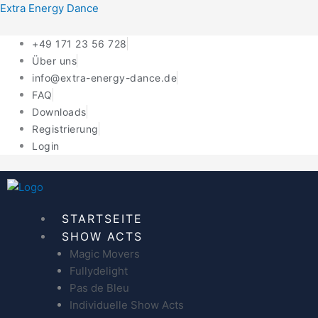
Zum
Extra Energy Dance
Inhalt
springen
+49 171 23 56 728
Über uns
info@extra-energy-dance.de
FAQ
Downloads
Registrierung
Login
STARTSEITE
SHOW ACTS
Magic Movers
Fullydelight
Pas de Bleu
Individuelle Show Acts