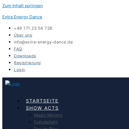
Zum Inhalt springen
Extra Energy Dance
+49 171 23 56 728
Über uns
info@extra-energy-dance.de
FAQ
Downloads
Registrierung
Login
STARTSEITE
SHOW ACTS
Magic Movers
Fullydelight
Pas de Bleu