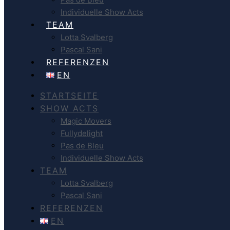
Individuelle Show Acts
TEAM
Lotta Svalberg
Pascal Sani
REFERENZEN
EN
STARTSEITE
SHOW ACTS
Magic Movers
Fullydelight
Pas de Bleu
Individuelle Show Acts
TEAM
Lotta Svalberg
Pascal Sani
REFERENZEN
EN