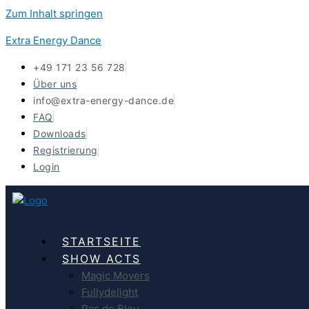
Zum Inhalt springen
Extra Energy Dance
+49 171 23 56 728
Über uns
info@extra-energy-dance.de
FAQ
Downloads
Registrierung
Login
STARTSEITE
SHOW ACTS
Magic Movers
Fullydelight
Pas de Bleu