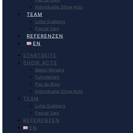
Individuelle Show Acts
TEAM
Lotta Svalberg
Pascal Sani
REFERENZEN
EN
STARTSEITE
SHOW ACTS
Magic Movers
Fullydelight
Pas de Bleu
Individuelle Show Acts
TEAM
Lotta Svalberg
Pascal Sani
REFERENZEN
EN