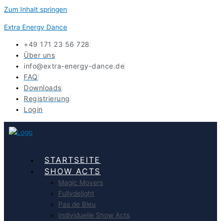
Zum Inhalt springen
Extra Energy Dance
+49 171 23 56 728
Über uns
info@extra-energy-dance.de
FAQ
Downloads
Registrierung
Login
STARTSEITE
SHOW ACTS
Magic Movers
Fullydelight
Pas de Bleu
Individuelle Show Acts