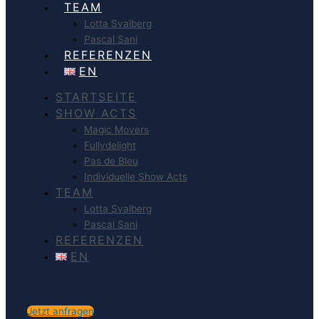
TEAM
Lotta Svalberg
Pascal Sani
REFERENZEN
EN
STARTSEITE
SHOW ACTS
Magic Movers
Fullydelight
Pas de Bleu
Individuelle Show Acts
TEAM
Lotta Svalberg
Pascal Sani
REFERENZEN
EN
Jetzt anfragen