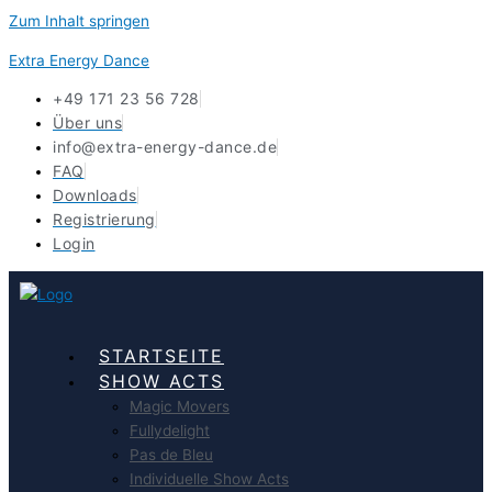
Zum Inhalt springen
Extra Energy Dance
+49 171 23 56 728
Über uns
info@extra-energy-dance.de
FAQ
Downloads
Registrierung
Login
STARTSEITE
SHOW ACTS
Magic Movers
Fullydelight
Pas de Bleu
Individuelle Show Acts