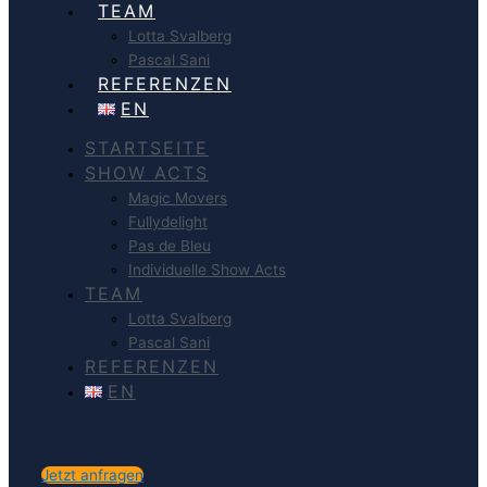
TEAM
Lotta Svalberg
Pascal Sani
REFERENZEN
EN
STARTSEITE
SHOW ACTS
Magic Movers
Fullydelight
Pas de Bleu
Individuelle Show Acts
TEAM
Lotta Svalberg
Pascal Sani
REFERENZEN
EN
Jetzt anfragen