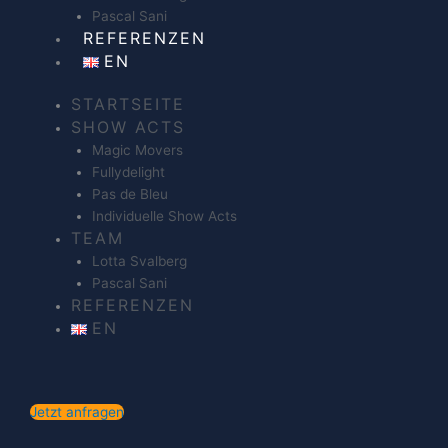
Pascal Sani
REFERENZEN
EN
STARTSEITE
SHOW ACTS
Magic Movers
Fullydelight
Pas de Bleu
Individuelle Show Acts
TEAM
Lotta Svalberg
Pascal Sani
REFERENZEN
EN
Jetzt anfragen