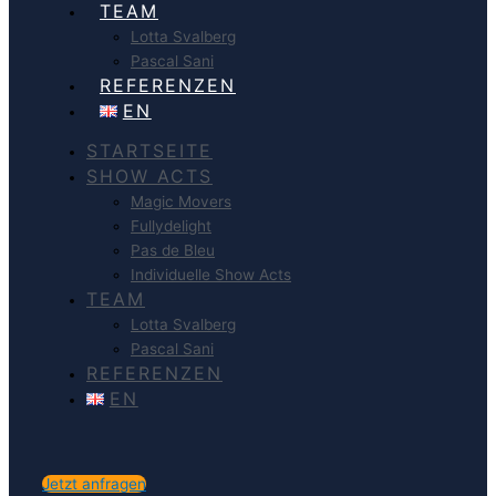
TEAM
Lotta Svalberg
Pascal Sani
REFERENZEN
EN
STARTSEITE
SHOW ACTS
Magic Movers
Fullydelight
Pas de Bleu
Individuelle Show Acts
TEAM
Lotta Svalberg
Pascal Sani
REFERENZEN
EN
Jetzt anfragen