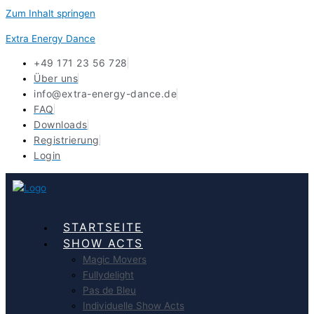
Zum Inhalt springen
Extra Energy Dance
+49 171 23 56 728
Über uns
info@extra-energy-dance.de
FAQ
Downloads
Registrierung
Login
STARTSEITE
SHOW ACTS
Magic Movers
Fullydelight
Pas de Bleu
Individuelle Show Acts