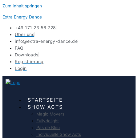
Zum Inhalt springen
Extra Energy Dance
+49 171 23 56 728
Über uns
info@extra-energy-dance.de
FAQ
Downloads
Registrierung
Login
STARTSEITE
SHOW ACTS
Magic Movers
Fullydelight
Pas de Bleu
Individuelle Show Acts