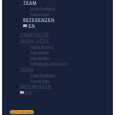
TEAM
Lotta Svalberg
Pascal Sani
REFERENZEN
EN
STARTSEITE
SHOW ACTS
Magic Movers
Fullydelight
Pas de Bleu
Individuelle Show Acts
TEAM
Lotta Svalberg
Pascal Sani
REFERENZEN
EN
Jetzt anfragen