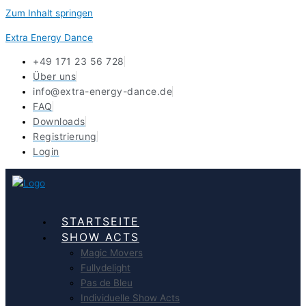
Zum Inhalt springen
Extra Energy Dance
+49 171 23 56 728
Über uns
info@extra-energy-dance.de
FAQ
Downloads
Registrierung
Login
STARTSEITE
SHOW ACTS
Magic Movers
Fullydelight
Pas de Bleu
Individuelle Show Acts